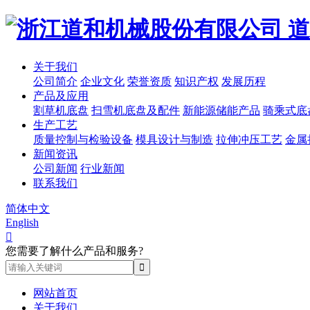
道
关于我们
公司简介
企业文化
荣誉资质
知识产权
发展历程
产品及应用
割草机底盘
扫雪机底盘及配件
新能源储能产品
骑乘式底
生产工艺
质量控制与检验设备
模具设计与制造
拉伸冲压工艺
金属
新闻资讯
公司新闻
行业新闻
联系我们
简体中文
English

您需要了解什么产品和服务?
网站首页
关于我们